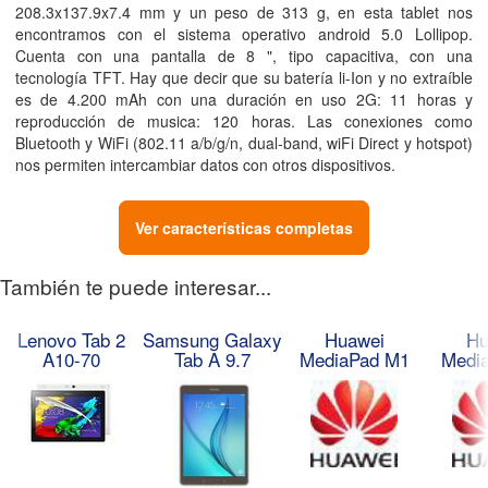
208.3x137.9x7.4
mm
y un peso de 313
g
, en esta tablet nos
encontramos con el sistema operativo android 5.0 Lollipop.
Cuenta con una pantalla de 8
"
, tipo capacitiva, con una
tecnología TFT. Hay que decir que su batería li-Ion y no extraíble
es de 4.200
mAh
con una duración en uso 2G: 11
horas
y
reproducción de musica: 120
horas
. Las conexiones como
Bluetooth y WiFi (802.11 a/b/g/n, dual-band, wiFi Direct y hotspot)
nos permiten intercambiar datos con otros dispositivos.
Ver características completas
También te puede interesar...
Lenovo Tab 2
Samsung Galaxy
Huawei
Hu
A10-70
Tab A 9.7
MediaPad M1
Medi