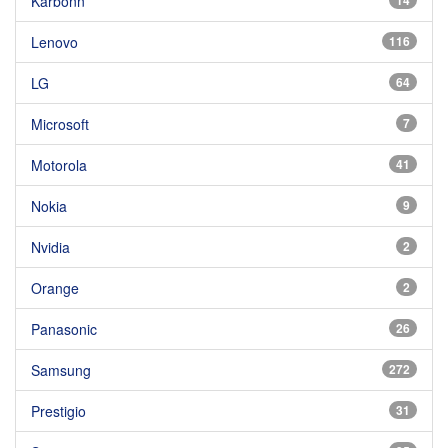
Karbonn
Lenovo
116
LG
64
Microsoft
7
Motorola
41
Nokia
9
Nvidia
2
Orange
2
Panasonic
26
Samsung
272
Prestigio
31