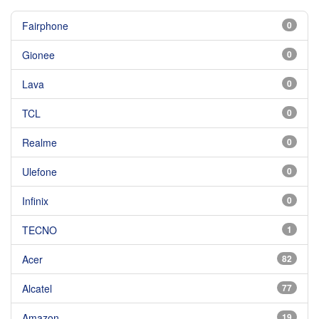
Fairphone
0
Gionee
0
Lava
0
TCL
0
Realme
0
Ulefone
0
Infinix
0
TECNO
1
Acer
82
Alcatel
77
Amazon
19