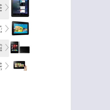
th
de
ue
s:
 /
La
P)
na
VR
th
ar
 y