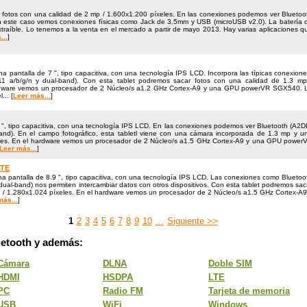
 fotos con una calidad de 2 mp / 1.600x1.200 pí­xeles. En las conexiones podemos ver Bluetoo
. En este caso vemos conexiones físicas como Jack de 3.5mm y USB (microUSB v2.0). La batería 
 extraíble. Lo tenemos a la venta en el mercado a partir de mayo 2013. Hay varias aplicaciones q
...
]
 pantalla de 7 ", tipo capacitiva, con una tecnología IPS LCD. Incorpora las típicas conexione
11 a/​b/​g/​n y dual-band). Con esta tablet podremos sacar fotos con una calidad de 1.3 mp
ardware vemos un procesador de 2 Núcleo/​s a1.2 GHz Cortex-A9 y una GPU powerVR SGX540. 
.. [
Leer más...
]
 ", tipo capacitiva, con una tecnología IPS LCD. En las conexiones podemos ver Bluetooth (A2D
l-band). En el campo fotográfico, esta tabletl viene con una cámara incorporada de 1.3 mp y u
eles. En el hardware vemos un procesador de 2 Núcleo/​s a1.5 GHz Cortex-A9 y una GPU power
Leer más...
]
LTE
a pantalla de 8.9 ", tipo capacitiva, con una tecnología IPS LCD. Las conexiones como Bluetoo
 dual-band) nos permiten intercambiar datos con otros dispositivos. Con esta tablet podremos sac
p / 1.280x1.024 pí­xeles. En el hardware vemos un procesador de 2 Núcleo/s a1.5 GHz Cortex-A9
más...
]
1
2
3
4
5
6
7
8
9
10
...
Siguiente >>
uetooth y además:
Cámara
DLNA
Doble SIM
HDMI
HSDPA
LTE
PC
Radio FM
Tarjeta de memoria
USB
WiFi
Windows