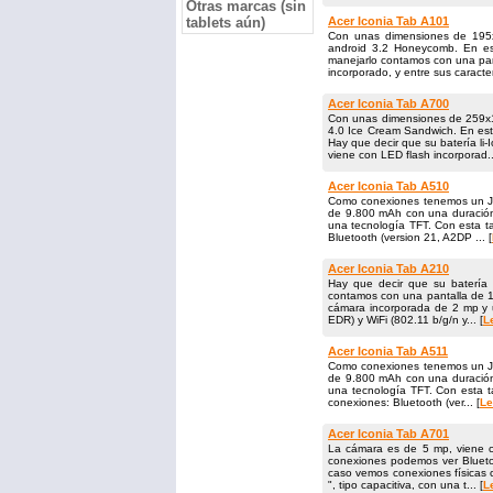
Otras marcas (sin
tablets aún)
Acer Iconia Tab A101
Con unas dimensiones de 195x
android 3.2 Honeycomb. En e
manejarlo contamos con una pant
incorporado, y entre sus caracterí
Acer Iconia Tab A700
Con unas dimensiones de 259x1
4.0 Ice Cream Sandwich. En es
Hay que decir que su batería li
viene con LED flash incorporad..
Acer Iconia Tab A510
Como conexiones tenemos un Jac
de 9.800 mAh con una duración 
una tecnología TFT. Con esta t
Bluetooth (version 21, A2DP ... [
Acer Iconia Tab A210
Hay que decir que su batería
contamos con una pantalla de 10
cámara incorporada de 2 mp y u
EDR) y WiFi (802.11 b/​g/​n y... [
L
Acer Iconia Tab A511
Como conexiones tenemos un Jac
de 9.800 mAh con una duración 
una tecnología TFT. Con esta ta
conexiones: Bluetooth (ver... [
Le
Acer Iconia Tab A701
La cámara es de 5 mp, viene co
conexiones podemos ver Bluetoot
caso vemos conexiones físicas
", tipo capacitiva, con una t... [
L