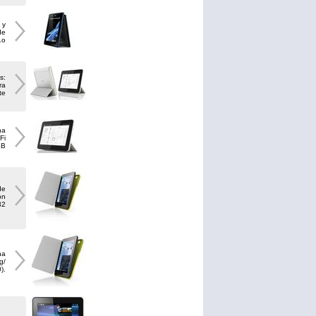
 y
de
Lo
s:
ra
te
na
Fi
SB
de
on
32
na
/​
).