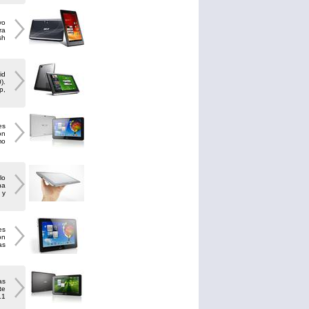
vo
ra
sh
id
).
p,
es
on
mo
lo
na
 y
es
on
as
as
te
.1