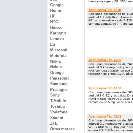
horas y en espera 2G: 200 horas
Google
Acer Iconia Tab A110
Honor
Con unas dimensiones de 193x
HP
android 4.1 Jelly Bean. Como c
li-Po y no extraíble es de 3.4
HTC
con una pantalla de 7 ", tipo cap
Huawei
Karbonn
Lenovo
LG
Microsoft
Motorola
Acer Iconia Tab A200
Nokia
Con unas dimensiones de 260x
Nvidia
android 3.2 Honeycomb y actual
mAh con una duración en uso 2G
Orange
resolución de 1.600x1.200 pí­xele
Panasonic
Samsung
Acer Iconia Tab A100
Prestigio
Con unas dimensiones de 195x
Sony
android 3.0 3.2 y actualizació
HDMI y USB (microUSB v2.0). P
T-Mobile
cámara es de 5 mp, viene con LE
Toshiba
Vodafone
Acer Iconia Tab A501
Xiaomi
Con unas dimensiones de 260x
ZTE
android 3.0 Honeycomb y actu
v2.0 y USB v2.0). Hay que deci
Otras marcas
espera 2G: 400 horas. La cámara