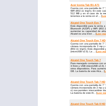
Acer Iconia Tab B1-A71
Cuenta con una pantalla de 7 ", 
WiFi (802.11 b/​g/​n). En este
512 MB y en el caso de la mem
tenemos a la venta en el ... [
Lee
Alcatel One Touch Evo 7
Está disponible para la venta a 
Bluetooth (A2DP) y WiFi (802.1
aumentar su capacidad de alma
Alcatel es una li-Ion ... [
Leer más
Alcatel One Touch Evo 7 HD
Cuenta con una pantalla de 7 ",
cámara incorporada de 3 mp y u
(802.11 b/​g/​n). Está disponib
(microUSB v2.0). La ... [
Leer más
Alcatel One Touch Tab 7
Para manejarlo contamos con un
3.5mm y USB (microUSB v2.0). L
otros dispositivos. Para aume
GB. La batería de este Alca... [
L
Alcatel One Touch Tab 7 HD
Cuenta con una pantalla de 7 ",
cámara incorporada de 2 mp y un
n) nos permiten intercambiar d
La batería de este Al... [
Leer má
Alcatel One Touch Tab 8 HD