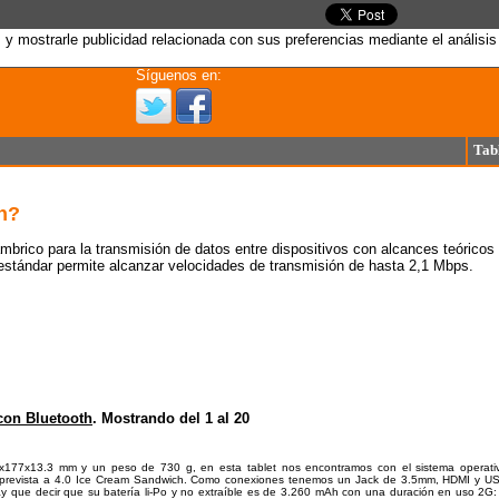
s y mostrarle publicidad relacionada con sus preferencias mediante el análi
Síguenos en:
Tab
h?
mbrico para la transmisión de datos entre dispositivos con alcances teóricos
 estándar permite alcanzar velocidades de transmisión de hasta 2,1 Mbps.
con Bluetooth
. Mostrando del 1 al 20
177x13.3 mm y un peso de 730 g, en esta tablet nos encontramos con el sistema operati
ón prevista a 4.0 Ice Cream Sandwich. Como conexiones tenemos un Jack de 3.5mm, HDMI y U
y que decir que su batería li-Po y no extraíble es de 3.260 mAh con una duración en uso 2G: