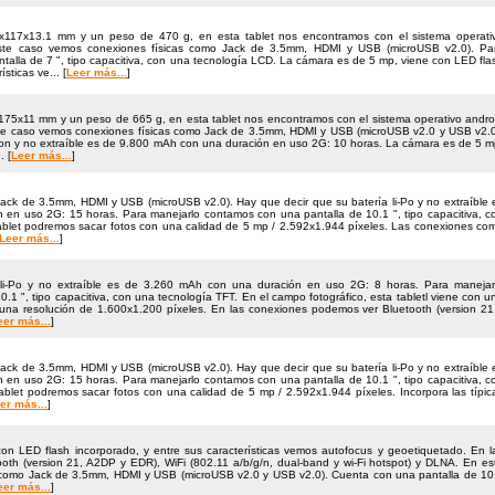
117x13.1 mm y un peso de 470 g, en esta tablet nos encontramos con el sistema operati
ste caso vemos conexiones físicas como Jack de 3.5mm, HDMI y USB (microUSB v2.0). Pa
alla de 7 ", tipo capacitiva, con una tecnología LCD. La cámara es de 5 mp, viene con LED fla
sticas ve... [
Leer más...
]
75x11 mm y un peso de 665 g, en esta tablet nos encontramos con el sistema operativo andro
te caso vemos conexiones físicas como Jack de 3.5mm, HDMI y USB (microUSB v2.0 y USB v2.0
-Ion y no extraíble es de 9.800 mAh con una duración en uso 2G: 10 horas. La cámara es de 5 m
. [
Leer más...
]
k de 3.5mm, HDMI y USB (microUSB v2.0). Hay que decir que su batería li-Po y no extraíble 
en uso 2G: 15 horas. Para manejarlo contamos con una pantalla de 10.1 ", tipo capacitiva, c
ablet podremos sacar fotos con una calidad de 5 mp / 2.592x1.944 pí­xeles. Las conexiones co
Leer más...
]
 li-Po y no extraíble es de 3.260 mAh con una duración en uso 2G: 8 horas. Para manejar
.1 ", tipo capacitiva, con una tecnología TFT. En el campo fotográfico, esta tabletl viene con u
na resolución de 1.600x1.200 pí­xeles. En las conexiones podemos ver Bluetooth (version 21
eer más...
]
k de 3.5mm, HDMI y USB (microUSB v2.0). Hay que decir que su batería li-Po y no extraíble 
en uso 2G: 15 horas. Para manejarlo contamos con una pantalla de 10.1 ", tipo capacitiva, c
blet podremos sacar fotos con una calidad de 5 mp / 2.592x1.944 pí­xeles. Incorpora las típic
er más...
]
n LED flash incorporado, y entre sus características vemos autofocus y geoetiquetado. En l
h (version 21, A2DP y EDR), WiFi (802.11 a/​b/​g/​n, dual-band y wi-Fi hotspot) y DLNA. En es
 como Jack de 3.5mm, HDMI y USB (microUSB v2.0 y USB v2.0). Cuenta con una pantalla de 10
eer más...
]