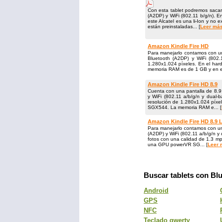
Con esta tablet podremos sacar
(A2DP) y WiFi (802.11 b/​g/​n)
este Alcatel es una li-Ion y no
están preinstaladas... [
Leer más
Amazon Kindle Fire HD
Para manejarlo contamos con una
Bluetooth (A2DP) y WiFi (802.
1.280x1.024 pí­xeles. En el h
memoria RAM es de 1 GB y en el.
Amazon Kindle Fire HD 8.9
Cuenta con una pantalla de 8.9
y WiFi (802.11 a/​b/​g/​n y dua
resolución de 1.280x1.024 pí­x
SGX544. La memoria RAM e... [
Amazon Kindle Fire HD 8.9 
Para manejarlo contamos con un
(A2DP) y WiFi (802.11 a/b/g/n y
fotos con una calidad de 1.3 m
una GPU powerVR SG... [
Leer 
Buscar tablets con Bl
Android
GPS
NFC
Teclado qwerty