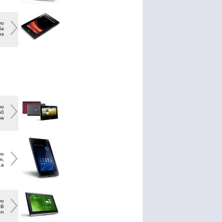
vo
ía
os
vo
60
na
vo
m,
La
vo
SB
en