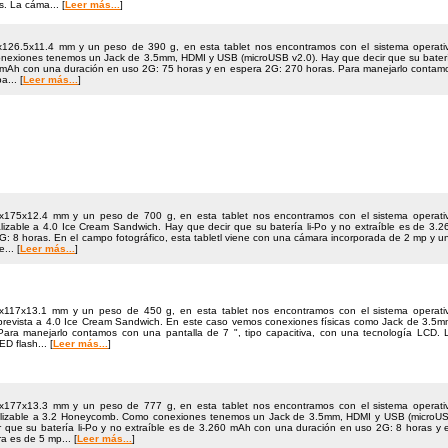
. La cáma... [
Leer más...
]
126.5x11.4 mm y un peso de 390 g, en esta tablet nos encontramos con el sistema operati
onexiones tenemos un Jack de 3.5mm, HDMI y USB (microUSB v2.0). Hay que decir que su bater
20 mAh con una duración en uso 2G: 75 horas y en espera 2G: 270 horas. Para manejarlo contam
a... [
Leer más...
]
175x12.4 mm y un peso de 700 g, en esta tablet nos encontramos con el sistema operati
izable a 4.0 Ice Cream Sandwich. Hay que decir que su batería li-Po y no extraíble es de 3.2
: 8 horas. En el campo fotográfico, esta tabletl viene con una cámara incorporada de 2 mp y u
... [
Leer más...
]
117x13.1 mm y un peso de 450 g, en esta tablet nos encontramos con el sistema operati
n prevista a 4.0 Ice Cream Sandwich. En este caso vemos conexiones físicas como Jack de 3.5m
ara manejarlo contamos con una pantalla de 7 ", tipo capacitiva, con una tecnología LCD. 
D flash... [
Leer más...
]
177x13.3 mm y un peso de 777 g, en esta tablet nos encontramos con el sistema operati
alizable a 3.2 Honeycomb. Como conexiones tenemos un Jack de 3.5mm, HDMI y USB (microU
r que su batería li-Po y no extraíble es de 3.260 mAh con una duración en uso 2G: 8 horas y 
 es de 5 mp... [
Leer más...
]