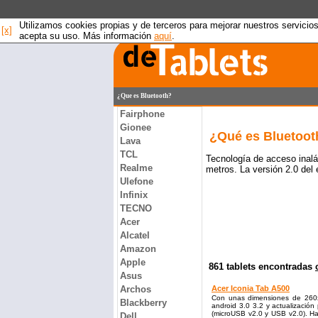
Utilizamos cookies propias y de terceros para mejorar nuestros servicio
[x]
acepta su uso. Más información
aquí
.
¿Que es Bluetooth?
Fairphone
Gionee
¿Qué es Bluetoot
Lava
TCL
Tecnología de acceso inalá
Realme
metros. La versión 2.0 del
Ulefone
Infinix
TECNO
Acer
Alcatel
Amazon
Apple
861 tablets encontradas
Asus
Archos
Acer Iconia Tab A500
Con unas dimensiones de 260x
Blackberry
android 3.0 3.2 y actualizaci
(microUSB v2.0 y USB v2.0). Ha
Dell