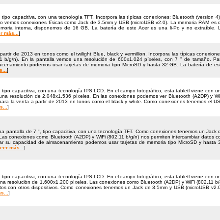
tipo capacitiva, con una tecnología TFT. Incorpora las típicas conexiones: Bluetooth (version 4)
 caso vemos conexiones físicas como Jack de 3.5mm y USB (microUSB v2.0). La memoria RAM es 
oria interna, disponemos de 16 GB. La batería de este Acer es una li-Po y no extraíble. 
r más...
]
partir de 2013 en tonos como el twilight Blue, black y vermillion. Incorpora las típicas conexione
1 b/​g/​n). En la pantalla vemos una resolución de 600x1.024 pí­xeles, con 7 " de tamaño. Pa
cenamiento podemos usar tarjetas de memoria tipo MicroSD y hasta 32 GB. La batería de es
...
]
 tipo capacitiva, con una tecnología IPS LCD. En el campo fotográfico, esta tabletl viene con u
na resolución de 2.048x1.536 pí­xeles. En las conexiones podemos ver Bluetooth (A2DP) y Wi
le para la venta a partir de 2013 en tonos como el black y white. Como conexiones tenemos el U
...
]
a pantalla de 7 ", tipo capacitiva, con una tecnología TFT. Como conexiones tenemos un Jack 
as conexiones como Bluetooth (A2DP) y WiFi (802.11 b/​g/​n) nos permiten intercambiar datos c
ntar su capacidad de almacenamiento podemos usar tarjetas de memoria tipo MicroSD y hasta 
eer más...
]
 tipo capacitiva, con una tecnología IPS LCD. En el campo fotográfico, esta tabletl viene con u
a resolución de 1.600x1.200 pí­xeles. Las conexiones como Bluetooth (A2DP) y WiFi (802.11 b/​g
atos con otros dispositivos. Como conexiones tenemos un Jack de 3.5mm y USB (microUSB v2.0
s...
]