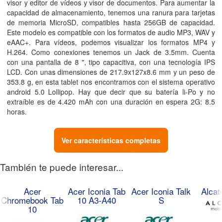
visor y editor de vídeos y visor de documentos. Para aumentar la
capacidad de almacenamiento, tenemos una ranura para tarjetas
de memoria MicroSD, compatibles hasta 256GB de capacidad.
Este modelo es compatible con los formatos de audio MP3, WAV y
eAAC+. Para vídeos, podemos visualizar los formatos MP4 y
H.264. Como conexiones tenemos un Jack de 3.5mm. Cuenta
con una pantalla de 8
"
, tipo capacitiva, con una tecnología IPS
LCD. Con unas dimensiones de 217.9x127x8.6
mm
y un peso de
353.8
g
, en esta tablet nos encontramos con el sistema operativo
android 5.0 Lollipop. Hay que decir que su batería li-Po y no
extraíble es de 4.420
mAh
con una duración en espera 2G: 8.5
horas
.
Ver características completas
También te puede interesar...
Acer
Acer Iconia Tab
Acer Iconia Talk
Alcat
Chromebook Tab
10 A3-A40
S
10