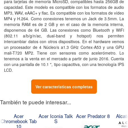
para tarjetas de memoria MicroSD, compatibles hasta 256GB de
capacidad. Este modelo es compatible con los formatos de audio
MP3, WAV, eAAC+ y flac. Es compatible con los formatos de vídeo
MP4 y H.264. Como conexiones tenemos un Jack de 3.5mm. La
memoria RAM es de 2
GB
y en el caso de la memoria interna,
disponemos de 64
GB
. Las conexiones como Bluetooth y WiFi
(802.11 a/​b/​g/​n/​ac, dual-band y hotspot) nos permiten
intercambiar datos con otros dispositivos. En el hardware vemos
un procesador de 4
Núcleo/​s
a1.3
GHz
Cortex-A53 y una GPU
mali-T720 MP2. Tiene con sensores como acelerómetro. Lo
tenemos a la venta en el mercado a partir de junio 2016. Cuenta
con una pantalla de 10.1
"
, tipo capacitiva, con una tecnología IPS
LCD.
Ver características completas
También te puede interesar...
Acer
Acer Iconia Talk
Acer Predator 8
Alcat
Chromebook Tab
S
10