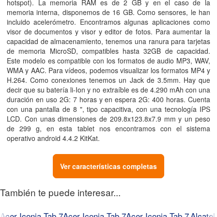
hotspot). La memoria RAM es de 2
GB
y en el caso de la
memoria interna, disponemos de 16
GB
. Como sensores, le han
incluido acelerómetro. Encontramos algunas aplicaciones como
visor de documentos y visor y editor de fotos. Para aumentar la
capacidad de almacenamiento, tenemos una ranura para tarjetas
de memoria MicroSD, compatibles hasta 32GB de capacidad.
Este modelo es compatible con los formatos de audio MP3, WAV,
WMA y AAC. Para vídeos, podemos visualizar los formatos MP4 y
H.264. Como conexiones tenemos un Jack de 3.5mm. Hay que
decir que su batería li-Ion y no extraíble es de 4.290
mAh
con una
duración en uso 2G: 7
horas
y en espera 2G: 400
horas
. Cuenta
con una pantalla de 8
"
, tipo capacitiva, con una tecnología IPS
LCD. Con unas dimensiones de 209.8x123.8x7.9
mm
y un peso
de 299
g
, en esta tablet nos encontramos con el sistema
operativo android 4.4.2 KitKat.
Ver características completas
También te puede interesar...
Acer Iconia Tab 7
Acer Iconia Tab 7
Acer Iconia Tab 7
Alcatel