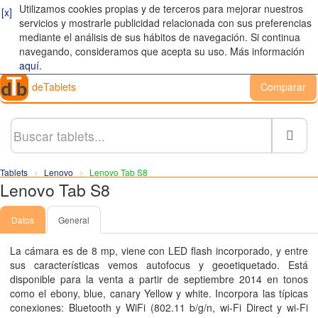
Utilizamos cookies propias y de terceros para mejorar nuestros
[x]
servicios y mostrarle publicidad relacionada con sus preferencias
mediante el análisis de sus hábitos de navegación. Si continua
navegando, consideramos que acepta su uso. Más información
aquí
.
deTablets
Comparar
Busc
Tablets
Lenovo
Lenovo Tab S8
Lenovo Tab S8
Datos
General
La cámara es de 8
mp
, viene con LED flash incorporado, y entre
sus características vemos autofocus y geoetiquetado. Está
disponible para la venta a partir de septiembre 2014 en tonos
como el ebony, blue, canary Yellow y white. Incorpora las típicas
conexiones: Bluetooth y WiFi (802.11 b/​g/​n, wi-Fi Direct y wi-Fi